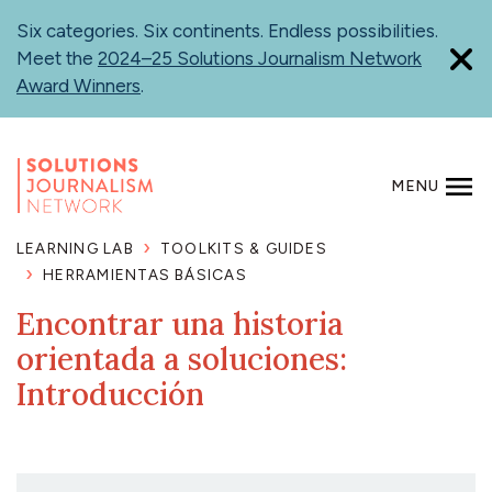
Skip
Six categories. Six continents. Endless possibilities.
to
Meet the
2024–25 Solutions Journalism Network
main
Award Winners
.
content
MENU
SEARCH
LEARNING LAB
TOOLKITS & GUIDES
HERRAMIENTAS BÁSICAS
Encontrar una historia
orientada a soluciones:
Introducción