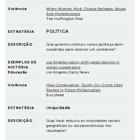
Violência
When Women Must Choose Between Abuse
And Homelessness
The Huffington Post
POLÍTICA
ESTRATÉGIA
DESCRIÇÃO
Que governo instituiu novas políticas bem-
sucedidas para resolver um problema?
EXEMPLOS DE
Los Angeles policy shift yields decline in
HISTÓRIA
school suspensions
Educação
Los Angeles Daily News
Violência
How Conservative, Tough-On-Crime Utah
Reined In Police Militarization
Buzzfeed
iniquidade
ESTRATÉGIA
DESCRIÇÃO
Qual local reduziu as iniquidades raciais,
geográficas ou socioeconômicas nos
resultados?