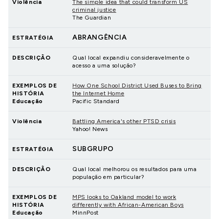
Violência
The simple idea that could transform US
criminal justice
The Guardian
ABRANGÊNCIA
ESTRATÉGIA
DESCRIÇÃO
Qual local expandiu consideravelmente o
acesso a uma solução?
EXEMPLOS DE
How One School District Used Buses to Bring
HISTÓRIA
the Internet Home
Educação
Pacific Standard
Violência
Battling America's other PTSD crisis
Yahoo! News
SUBGRUPO
ESTRATÉGIA
DESCRIÇÃO
Qual local melhorou os resultados para uma
população em particular?
EXEMPLOS DE
MPS looks to Oakland model to work
HISTÓRIA
differently with African-American Boys
Educação
MinnPost