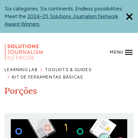
Skip
Six categories. Six continents. Endless possibilities.
to
Meet the
2024–25 Solutions Journalism Network
main
Award Winners
.
content
MENU
SEARCH
LEARNING LAB
TOOLKITS & GUIDES
KIT DE FERRAMENTAS BÁSICAS
Porções