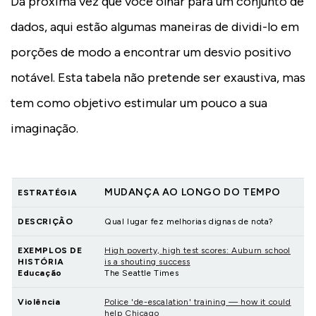
Da próxima vez que você olhar para um conjunto de
dados, aqui estão algumas maneiras de dividi-lo em
porções de modo a encontrar um desvio positivo
notável. Esta tabela não pretende ser exaustiva, mas
tem como objetivo estimular um pouco a sua
imaginação.
ESTRATÉGIA
DESCRIÇÃO
EXEMPLOS DE HISTÓRIA
VIOLÊNCIA
MUDANÇA AO LONGO DO TEMPO
ESTRATÉGIA
EDUCAÇÃO
DESCRIÇÃO
Qual lugar fez melhorias dignas de nota?
EXEMPLOS DE
High poverty, high test scores: Auburn school
HISTÓRIA
is a shouting success
Educação
The Seattle Times
Violência
Police 'de-escalation' training — how it could
help Chicago