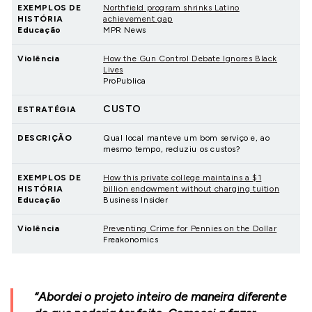
EXEMPLOS DE
Northfield program shrinks Latino
HISTÓRIA
achievement gap
Educação
MPR News
Violência
How the Gun Control Debate Ignores Black
Lives
ProPublica
CUSTO
ESTRATÉGIA
DESCRIÇÃO
Qual local manteve um bom serviço e, ao
mesmo tempo, reduziu os custos?
EXEMPLOS DE
How this private college maintains a $1
HISTÓRIA
billion endowment without charging tuition
Educação
Business Insider
Violência
Preventing Crime for Pennies on the Dollar
Freakonomics
“Abordei o projeto inteiro de maneira diferente