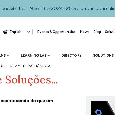
 possibilities. Meet the
2024–25 Solutions Journal
Events & Opportunities
News
Blog
Soluti
AMS
LEARNING LAB
DIRECTORY
SOLUTIONS
 DE FERRAMENTAS BÁSICAS
 Soluções...
tá acontecendo do que em