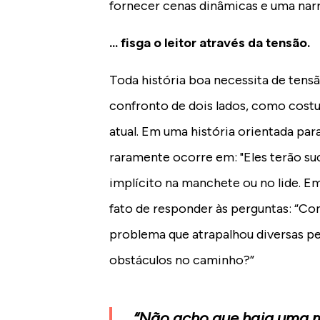
fornecer cenas dinâmicas e uma narra
... fisga o leitor através da tensão.
Toda história boa necessita de tensã
confronto de dois lados, como cost
atual. Em uma história orientada pa
raramente ocorre em: "Eles terão suc
implícito na manchete ou no lide. Em
fato de responder às perguntas: “Co
problema que atrapalhou diversas 
obstáculos no caminho?”
“Não acho que haja uma m