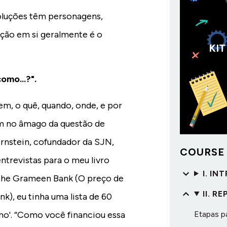
soluções têm personagens,
ação em si geralmente é o
KIT
omo...?".
em, o quê, quando, onde, e por
m no âmago da questão de
nstein, cofundador da SJN,
COURSE
ntrevistas para o meu livro
I. I
 the Grameen Bank (O preço de
II. R
k), eu tinha uma lista de 60
Etapas p
'. “Como você financiou essa