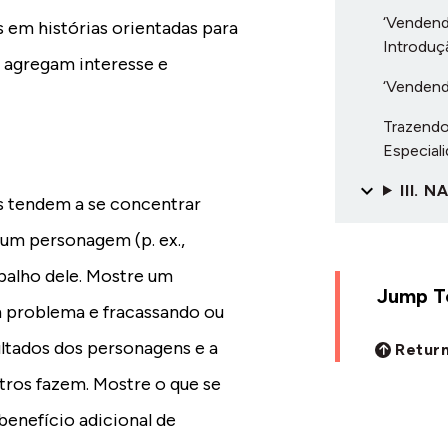
‘Vendend
s em histórias orientadas para
Introduç
 agregam interesse e
‘Vendend
Trazendo
Especial
III. 
es tendem a se concentrar
 um personagem (p. ex.,
balho dele. Mostre um
Jump To
 problema e fracassando ou
ltados dos personagens e a
Return
tros fazem. Mostre o que se
benefício adicional de