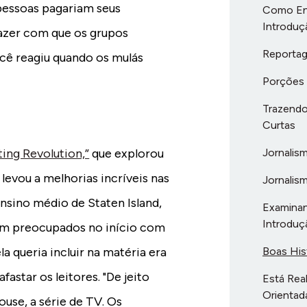
pessoas pagariam seus
Como Enc
Introduç
zer com que os grupos
Reportag
ê reagiu quando os mulás
Porções
Trazendo
Curtas
Jornalis
ing Revolution,”
que explorou
levou a melhorias incríveis nas
Jornalis
nsino médio de Staten Island,
Examinan
Introduç
vam preocupados no início com
Boas Hist
la queria incluir na matéria era
astar os leitores. "De jeito
Está Real
Orientad
use, a série de TV. Os