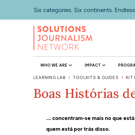
Skip
Six categories. Six continents. Endless
to
main
content
WHO WE ARE
IMPACT
PROGR
LEARNING LAB
TOOLKITS & GUIDES
KIT
Boas Histórias de
.... concentram-se mais no que es
quem está por trás disso.