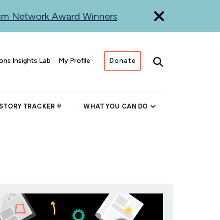
ism Network Award Winners
.
ons Insights Lab
My Profile
Donate
Search
 STORY TRACKER
WHAT YOU CAN DO