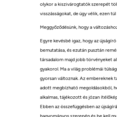
olykor a kiszivárogtatók szerepét tölt
visszásságokat, de úgy vélik, ezen tú
Meggyőződésünk, hogy a változásho
Egyre kevésbé igaz, hogy az újságíró
bemutatása, és ezután pusztán remén
társadalom majd jobb törvényeket al
gyakorol. Ma a világ problémái túlság
gyorsan változnak. Az embereknek ta
adott megbízható megoldásokból, ho
alkalmas, tájékozott és józan ítélők
Ebben az összefüggésben az újságírás
hagyományos szerepén és be kell mu