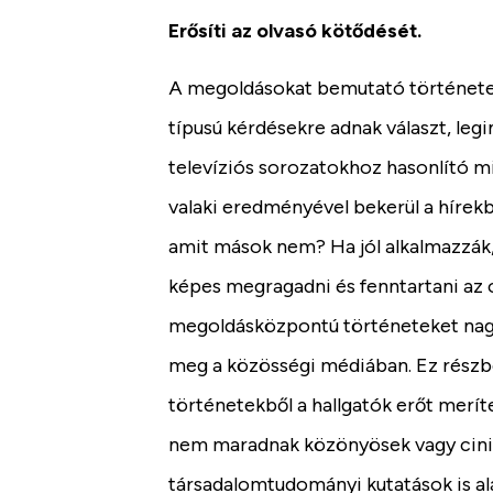
Erősíti az olvasó kötődését.
A megoldásokat bemutató történetek
típusú kérdésekre adnak választ, leg
televíziós sorozatokhoz hasonlító mi
valaki eredményével bekerül a hírekbe,
amit mások nem? Ha jól alkalmazzák
képes megragadni és fenntartani az 
megoldásközpontú történeteket nag
meg a közösségi médiában. Ez részbe
történetekből a hallgatók erőt merí
nem maradnak közönyösek vagy cinik
társadalomtudományi kutatások is alá