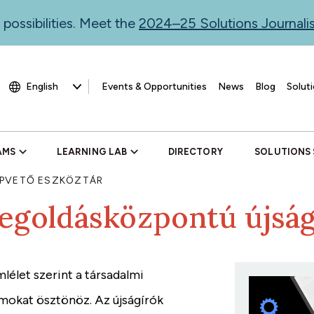
 possibilities. Meet the
2024–25 Solutions Journal
Events & Opportunities
News
Blog
Soluti
AMS
LEARNING LAB
DIRECTORY
SOLUTIONS
PVETŐ ESZKÖZTÁR
egoldásközpontú újság
lélet szerint a társadalmi
mokat ösztönöz. Az újságírók