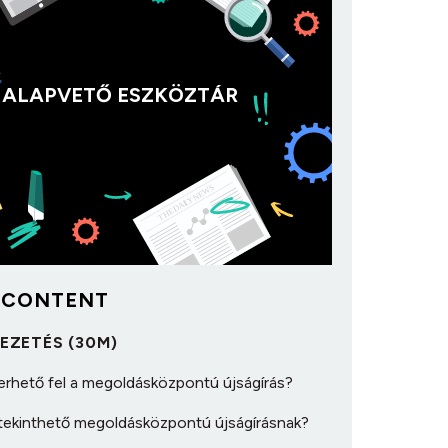
ALAPVETŐ ESZKÖZTÁR
 CONTENT
VEZETÉS (30M)
merhető fel a megoldásközpontú újságírás?
ekinthető megoldásközpontú újságírásnak?