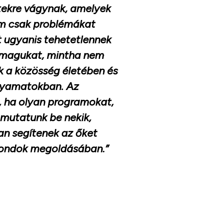
tekre vágynak, amelyek
em csak problémákat
t ugyanis tehetetlennek
 magukat, mintha nem
ük a közösség életében és
olyamatokban. Az
b, ha olyan programokat,
 mutatunk be nekik,
n segítenek az őket
gondok megoldásában.”