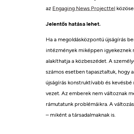
az
Engaging News Projecttel
közösen
Jelentős hatása lehet.
Ha a megoldásközpontú újságírás be
intézmények miképpen igyekeznek m
alakíthatja a közbeszédet. A személye
számos esetben tapasztaltuk, hogy 
újságírás konstruktívabb és kevésb
vezet. Az emberek nem változnak m
rámutatunk problémáikra. A változá
– miként a társadalmaknak is.