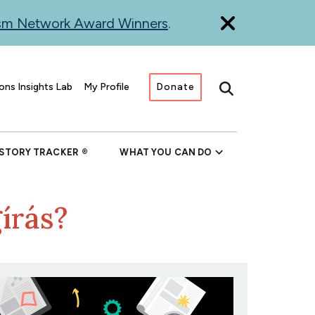
ism Network Award Winners
.
ons Insights Lab
My Profile
Donate
Search
 STORY TRACKER
WHAT YOU CAN DO
írás?