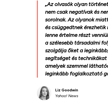
„Az olvasók olyan történe
nem csak negatívak és n
sorolnak. Az olyanok miat
és csüggedtnek érezhetik
lenne értelme részt venni
a szélesebb társadalmi f
szolgálja őket a leginkáb
segítséget és technikákat
amelyek szemmel láthatóa
leginkább foglalkoztató 
Liz Goodwin
Yahoo! News