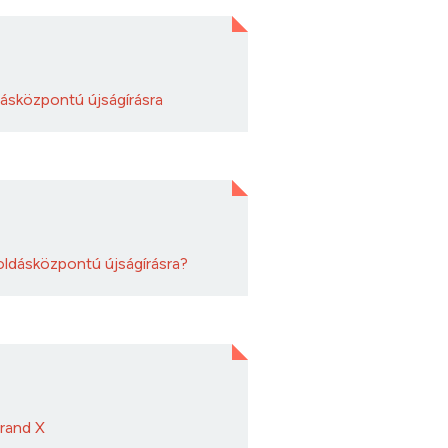
ásközpontú újságírásra
goldásközpontú újságírásra?
Brand X