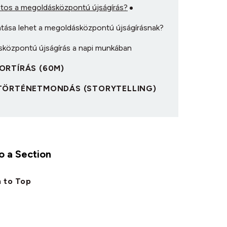
ntos a megoldásközpontú újságírás?
atása lehet a megoldásközpontú újságírásnak?
központú újságírás a napi munkában
IPORTÍRÁS (60M)
 A TÖRTÉNETMONDÁS (STORYTELLING)
 a Section
 to Top