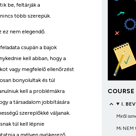
ik be, feltárják a
l nincs több szerepük.
z ez nem elegendő.
 feladata csupán a bajok
ykednie kell abban, hogy a
kot vagy megfelelő ellenőrzést
osan bonyolultak és túl
COURSE
nulniuk kell a problémákra
gy a társadalom jobbítására
I. BE
épességű szereplőkké váljanak.
Miről is
nak túl kell lépnie
Mi NEM t
tatnia a mélyen gyökerező