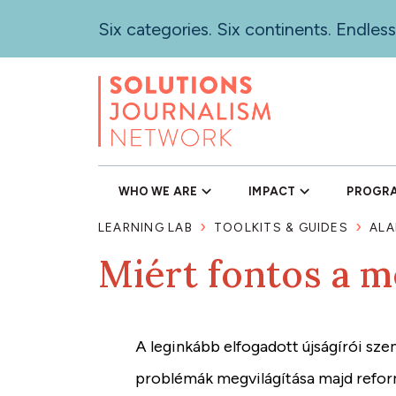
Skip
Six categories. Six continents. Endless
to
main
content
WHO WE ARE
IMPACT
PROGR
LEARNING LAB
TOOLKITS & GUIDES
ALA
Miért fontos a m
A leginkább elfogadott újságírói szem
problémák megvilágítása majd refor