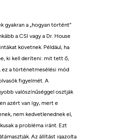
 gyakran a „hogyan történt”
inkább a CSI vagy a Dr. House
ntákat követnek. Például, ha
 ki kell deríteni: mit tett ő,
, ez a történetmesélési mód
olvasók figyelmét. A
yobb valószínűséggel osztják
n azért van így, mert e
tenek, nem kedvetlenednek el,
usak a probléma iránt. Ezt
támasztják. Az állítást igazolta