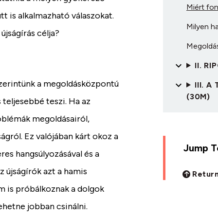
Miért fo
tt is alkalmazható válaszokat.
Milyen h
jságírás célja?
Megoldás
II. R
 Szerintünk a megoldásközpontú
III.
(30M)
teljesebbé teszi. Ha az
roblémák megoldásairól,
ságról. Ez valójában kárt okoz a
Jump To
res hangsúlyozásával és a
z újságírók azt a hamis
Return
em is próbálkoznak a dolgok
ehetne jobban csinálni.