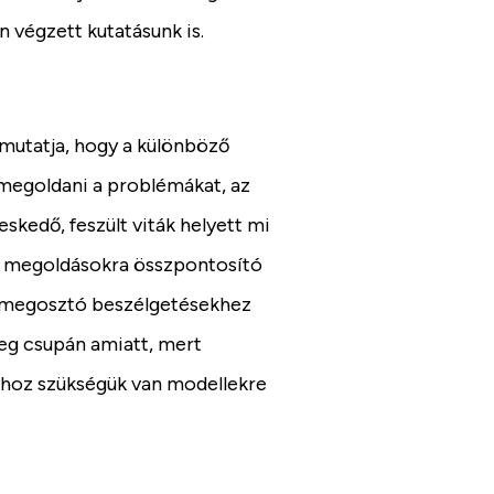
 végzett kutatásunk is.
mutatja, hogy a különböző
egoldani a problémákat, az
skedő, feszült viták helyett mi
a megoldásokra összpontosító
é megosztó beszélgetésekhez
eg csupán amiatt, mert
shoz szükségük van modellekre