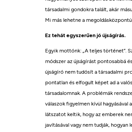
társadalmi gondokra talált, akár másu
Mi más lehetne a megoldásközpontú ú
Ez tehát egyszerűen jó újságírás.
Egyik mottónk: „A teljes történet”.
módszer az újságírást pontosabbá és 
újságíró nem tudósít a társadalmi p
pontatlan és elfogult képet ad a való
társadalomnak. A problémák rendsze
válaszok figyelmen kívül hagyásával a
látszatot keltik, hogy az emberek n
javításával vagy nem tudják, hogyan l