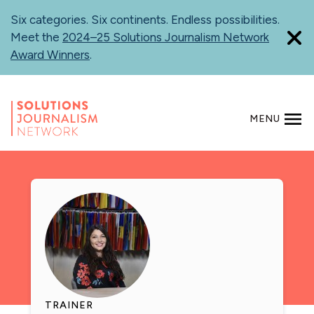
Skip
Six categories. Six continents. Endless possibilities.
to
Meet the
2024–25 Solutions Journalism Network
main
Award Winners
.
content
MENU
SEARCH
TRAINER