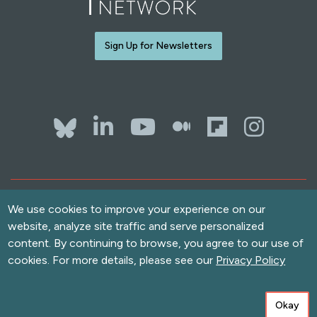
Sign Up for Newsletters
Bluesky
LinkedIn
YouTube
The Whol
Flipb
Ins
Contact Us
We use cookies to improve your experience on our
Terms of Use
website, analyze site traffic and serve personalized
Accessibility
content. By continuing to browse, you agree to our use of
Privacy Policy
cookies. For more details, please see our
Privacy Policy
Copyright
© 2026 Solutions Journalism Network. All rights reserved.
love
Okay
Built with
by
Message Agency
and
Neomind Labs